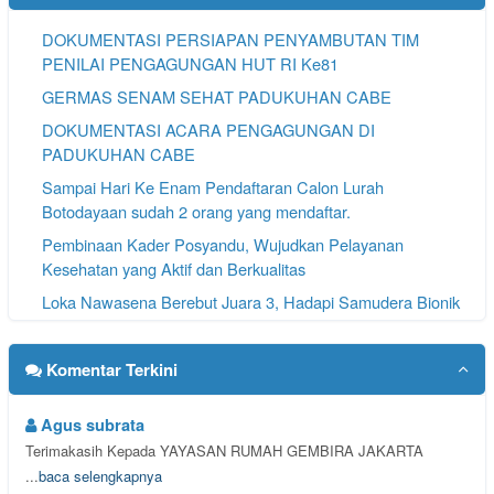
DOKUMENTASI PERSIAPAN PENYAMBUTAN TIM
PENILAI PENGAGUNGAN HUT RI Ke81
GERMAS SENAM SEHAT PADUKUHAN CABE
DOKUMENTASI ACARA PENGAGUNGAN DI
PADUKUHAN CABE
Sampai Hari Ke Enam Pendaftaran Calon Lurah
Botodayaan sudah 2 orang yang mendaftar.
Pembinaan Kader Posyandu, Wujudkan Pelayanan
Kesehatan yang Aktif dan Berkualitas
Loka Nawasena Berebut Juara 3, Hadapi Samudera Bionik
pada Lurah Karangawen Cup #3
SAMPAI HARI KE 4 PENDAFTARAN CALON LURAH
Komentar Terkini
BOTODAYAAN 3 BALON SUDAH MENGAMBIL
FORMULIR PENDAFTARAN
Agus subrata
Terimakasih Kepada YAYASAN RUMAH GEMBIRA JAKARTA
...
baca selengkapnya