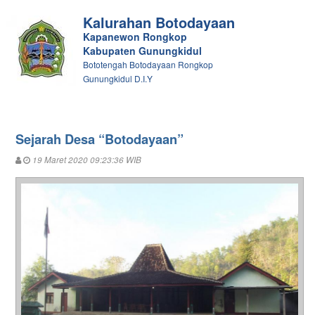
Kalurahan Botodayaan
Kapanewon Rongkop
Kabupaten Gunungkidul
Bototengah Botodayaan Rongkop
Gunungkidul D.I.Y
Sejarah Desa “Botodayaan”
19 Maret 2020 09:23:36 WIB