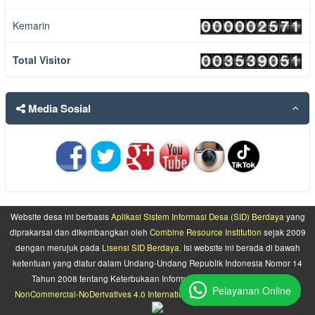
Kemarin
Total Visitor
Media Sosial
Website desa ini berbasis
Aplikasi Sistem Informasi Desa (SID) Berdaya
yang
diprakarsai dan dikembangkan oleh
Combine Resource Institution
sejak 2009
dengan merujuk pada
Lisensi SID Berdaya.
Isi website ini berada di bawah
ketentuan yang diatur dalam Undang-Undang Republik Indonesia Nomor 14
Tahun 2008 tentang Keterbukaan Informasi Publik dan
Attribution-
Pelayanan Online
NonCommercial-NoDerivatives 4.0 International (CC BY-NC-ND 4.0) License