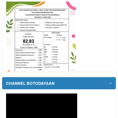
12 Oktober 2025 00:21:47 WIB
Dodo.h
Mudah dan terpercaya...
baca selengkapnya
19 September 2025 22:38:42 WIB
YUNI
Cek Indonesia sehat...
baca selengkapnya
16 September 2025 10:52:11 WIB
SIDA Today
datang ke puskesmas setempat kak...
baca selengkapnya
23 Desember 2024 16:53:43 WIB
CHANNEL BOTODAYAAN