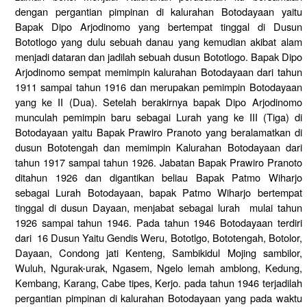
dengan pergantian pimpinan di kalurahan Botodayaan yaitu
Bapak Dipo Arjodinomo yang bertempat tinggal di Dusun
Bototlogo yang dulu sebuah danau yang kemudian akibat alam
menjadi dataran dan jadilah sebuah dusun Bototlogo. Bapak Dipo
Arjodinomo sempat memimpin kalurahan Botodayaan dari tahun
1911 sampai tahun 1916 dan merupakan pemimpin Botodayaan
yang ke II (Dua). Setelah berakirnya bapak Dipo Arjodinomo
munculah pemimpin baru sebagai Lurah yang ke III (Tiga) di
Botodayaan yaitu Bapak Prawiro Pranoto yang beralamatkan di
dusun Bototengah dan memimpin Kalurahan Botodayaan dari
tahun 1917 sampai tahun 1926. Jabatan Bapak Prawiro Pranoto
ditahun 1926 dan digantikan beliau Bapak Patmo Wiharjo
sebagai Lurah Botodayaan, bapak Patmo Wiharjo bertempat
tinggal di dusun Dayaan, menjabat sebagai lurah mulai tahun
1926 sampai tahun 1946. Pada tahun 1946 Botodayaan terdiri
dari 16 Dusun Yaitu Gendis Weru, Bototlgo, Bototengah, Botolor,
Dayaan, Condong jati Kenteng, Sambikidul Mojing sambilor,
Wuluh, Ngurak-urak, Ngasem, Ngelo lemah amblong, Kedung,
Kembang, Karang, Cabe tipes, Kerjo. pada tahun 1946 terjadilah
pergantian pimpinan di kalurahan Botodayaan yang pada waktu