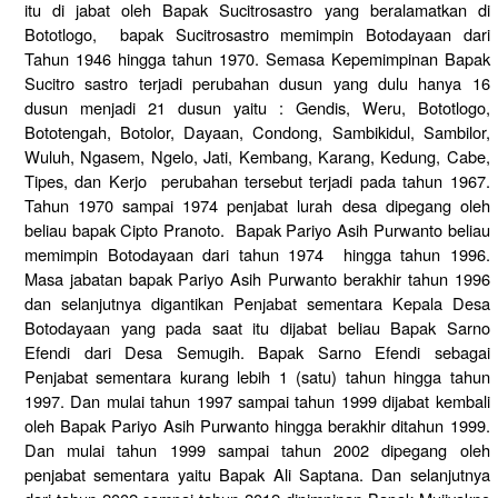
itu di jabat oleh Bapak Sucitrosastro yang beralamatkan di
Bototlogo, bapak Sucitrosastro memimpin Botodayaan dari
Tahun 1946 hingga tahun 1970. Semasa Kepemimpinan Bapak
Sucitro sastro terjadi perubahan dusun yang dulu hanya 16
dusun menjadi 21 dusun yaitu : Gendis, Weru, Bototlogo,
Bototengah, Botolor, Dayaan, Condong, Sambikidul, Sambilor,
Wuluh, Ngasem, Ngelo, Jati, Kembang, Karang, Kedung, Cabe,
Tipes, dan Kerjo perubahan tersebut terjadi pada tahun 1967.
Tahun 1970 sampai 1974 penjabat lurah desa dipegang oleh
beliau bapak Cipto Pranoto. Bapak Pariyo Asih Purwanto beliau
memimpin Botodayaan dari tahun 1974 hingga tahun 1996.
Masa jabatan bapak Pariyo Asih Purwanto berakhir tahun 1996
dan selanjutnya digantikan Penjabat sementara Kepala Desa
Botodayaan yang pada saat itu dijabat beliau Bapak Sarno
Efendi dari Desa Semugih. Bapak Sarno Efendi sebagai
Penjabat sementara kurang lebih 1 (satu) tahun hingga tahun
1997. Dan mulai tahun 1997 sampai tahun 1999 dijabat kembali
oleh Bapak Pariyo Asih Purwanto hingga berakhir ditahun 1999.
Dan mulai tahun 1999 sampai tahun 2002 dipegang oleh
penjabat sementara yaitu Bapak Ali Saptana. Dan selanjutnya