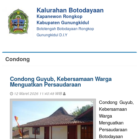
Kalurahan Botodayaan
Kapanewon Rongkop
Kabupaten Gunungkidul
Bototengah Botodayaan Rongkop
Gunungkidul D.I.Y
Condong
Condong Guyub, Kebersamaan Warga
Menguatkan Persaudaraan
12 Maret 2026 11:40:48 WIB
Condong Guyub,
Kebersamaan
Warga
Menguatkan
Persaudaraan
Botodayaan