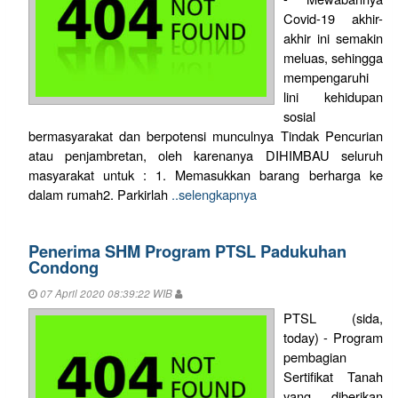
Covid-19 akhir-
akhir ini semakin
meluas, sehingga
mempengaruhi
lini kehidupan
sosial
bermasyarakat dan berpotensi munculnya Tindak Pencurian
atau penjambretan, oleh karenanya DIHIMBAU seluruh
masyarakat untuk : 1. Memasukkan barang berharga ke
dalam rumah2. Parkirlah
..selengkapnya
Penerima SHM Program PTSL Padukuhan
Condong
07 April 2020 08:39:22 WIB
PTSL (sida,
today) - Program
pembagian
Sertifikat Tanah
yang diberikan