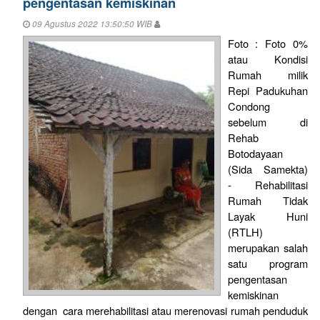
pengentasan kemiskinan
09 Agustus 2022 13:50:50 WIB
Foto : Foto 0%
atau Kondisi
Rumah milik
Repi Padukuhan
Condong
sebelum di
Rehab
Botodayaan
(Sida Samekta)
- Rehabilitasi
Rumah Tidak
Layak Huni
(RTLH)
merupakan salah
satu program
pengentasan
kemiskinan
dengan cara merehabilitasi atau merenovasi rumah penduduk