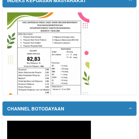
INDEKS KEPUASAN MASYARAKAT
Pelayanan nya sangt baik dn ramh...
baca selengkapnya
12 Oktober 2025 00:21:47 WIB
Dodo.h
Mudah dan terpercaya...
baca selengkapnya
19 September 2025 22:38:42 WIB
YUNI
Cek Indonesia sehat...
baca selengkapnya
16 September 2025 10:52:11 WIB
SIDA Today
datang ke puskesmas setempat kak...
baca selengkapnya
23 Desember 2024 16:53:43 WIB
CHANNEL BOTODAYAAN