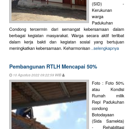
(SID) -
Kerukunan
warga
Padukuhan
Condong tercermin dari semangat kebersamaan dalam
berbagai kegiatan masyarakat. Warga secara aktif terlibat
dalam kerja bakti dan kegiatan sosial yang bertujuan
meningkatkan kebersamaan. Keharmonisan
..selengkapnya
Pembangunan RTLH Mencapai 50%
10 Agustus 2022 09:22:59 WIB
Foto : Foto 50%
atau Kondisi
Rumah milik
Repi Padukuhan
condong
Botodayaan
(Sida Samekta)
- Rehabilitasi