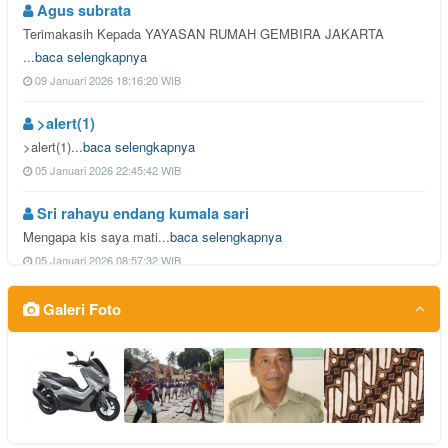
Agus subrata
Terimakasih Kepada YAYASAN RUMAH GEMBIRA JAKARTA
...
baca selengkapnya
09 Januari 2026 18:16:20 WIB
>alert(1)
>alert(1)...
baca selengkapnya
05 Januari 2026 22:45:42 WIB
Sri rahayu endang kumala sari
Mengapa kis saya mati...
baca selengkapnya
05 Januari 2026 08:57:32 WIB
PUTRI REHANA
Galeri Foto
...
baca selengkapnya
01 Januari 2026 15:10:46 WIB
A.FITRA RAMADHAN
Bisakah kita mengambil uangnya...
baca selengkapnya
26 Desember 2025 04:01:51 WIB