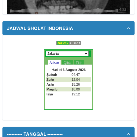
JADWAL SHOLAT INDONESIA
---------- TANGGAL ----------