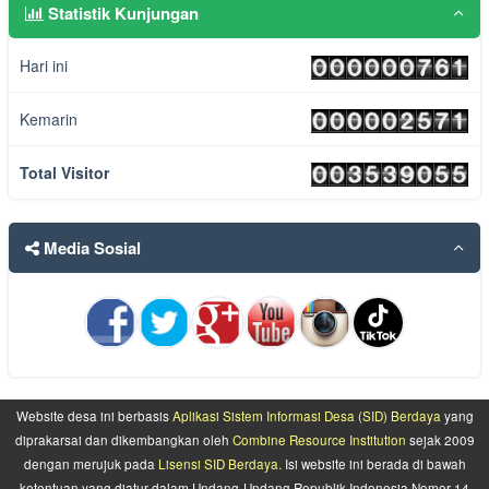
Statistik Kunjungan
Hari ini
Kemarin
Total Visitor
Media Sosial
Website desa ini berbasis
Aplikasi Sistem Informasi Desa (SID) Berdaya
yang
diprakarsai dan dikembangkan oleh
Combine Resource Institution
sejak 2009
dengan merujuk pada
Lisensi SID Berdaya.
Isi website ini berada di bawah
ketentuan yang diatur dalam Undang-Undang Republik Indonesia Nomor 14