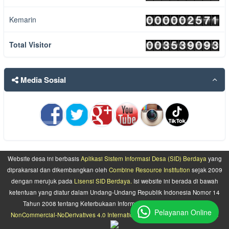
Kemarin
Total Visitor
Media Sosial
Website desa ini berbasis
Aplikasi Sistem Informasi Desa (SID) Berdaya
yang
diprakarsai dan dikembangkan oleh
Combine Resource Institution
sejak 2009
dengan merujuk pada
Lisensi SID Berdaya.
Isi website ini berada di bawah
ketentuan yang diatur dalam Undang-Undang Republik Indonesia Nomor 14
Tahun 2008 tentang Keterbukaan Informasi Publik dan
Attribution-
Pelayanan Online
NonCommercial-NoDerivatives 4.0 International (CC BY-NC-ND 4.0) License