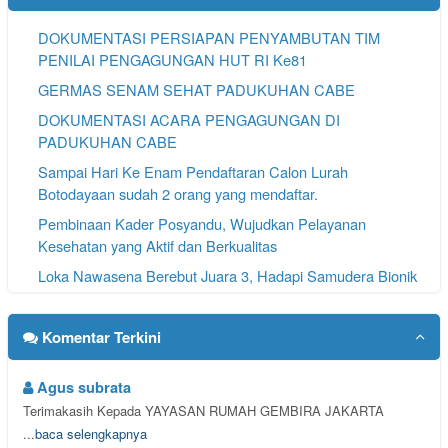
DOKUMENTASI PERSIAPAN PENYAMBUTAN TIM
PENILAI PENGAGUNGAN HUT RI Ke81
GERMAS SENAM SEHAT PADUKUHAN CABE
DOKUMENTASI ACARA PENGAGUNGAN DI
PADUKUHAN CABE
Sampai Hari Ke Enam Pendaftaran Calon Lurah
Botodayaan sudah 2 orang yang mendaftar.
Pembinaan Kader Posyandu, Wujudkan Pelayanan
Kesehatan yang Aktif dan Berkualitas
Loka Nawasena Berebut Juara 3, Hadapi Samudera Bionik
pada Lurah Karangawen Cup #3
SAMPAI HARI KE 4 PENDAFTARAN CALON LURAH
Komentar Terkini
BOTODAYAAN 3 BALON SUDAH MENGAMBIL
FORMULIR PENDAFTARAN
Agus subrata
Terimakasih Kepada YAYASAN RUMAH GEMBIRA JAKARTA
...
baca selengkapnya