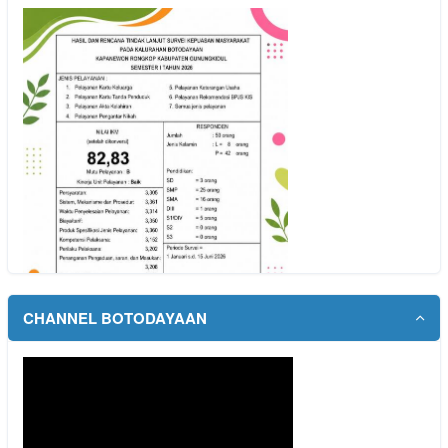
12 Oktober 2025 00:21:47 WIB
Dodo.h
Mudah dan terpercaya...
baca selengkapnya
19 September 2025 22:38:42 WIB
YUNI
Cek Indonesia sehat...
baca selengkapnya
16 September 2025 10:52:11 WIB
SIDA Today
datang ke puskesmas setempat kak...
baca selengkapnya
23 Desember 2024 16:53:43 WIB
CHANNEL BOTODAYAAN